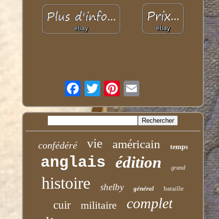
vie
américain
confédéré
temps
anglais
édition
grand
histoire
shelby
général
bataille
complet
cuir
militaire