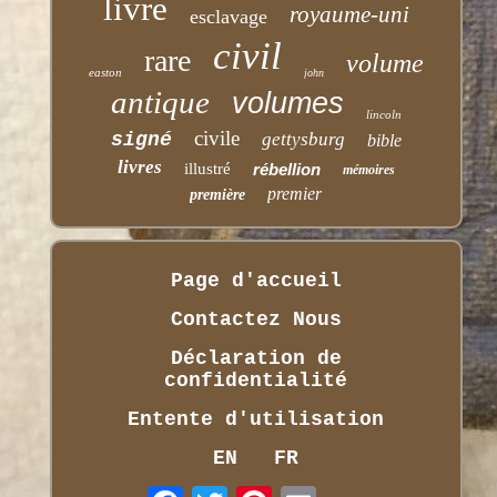
livre
royaume-uni
esclavage
civil
rare
volume
easton
john
antique
volumes
lincoln
civile
signé
gettysburg
bible
livres
illustré
rébellion
mémoires
premier
première
Page d'accueil
Contactez Nous
Déclaration de
confidentialité
Entente d'utilisation
EN
FR