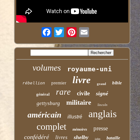
volumes
royaume-uni
livre
premier
bible
rébellion
grand
rare
civile
signé
général
militaire
gettysburg
lincoln
anglais
américain
illustré
complet
presse
mémoires
confédéré
shelby
livres
bataille
john