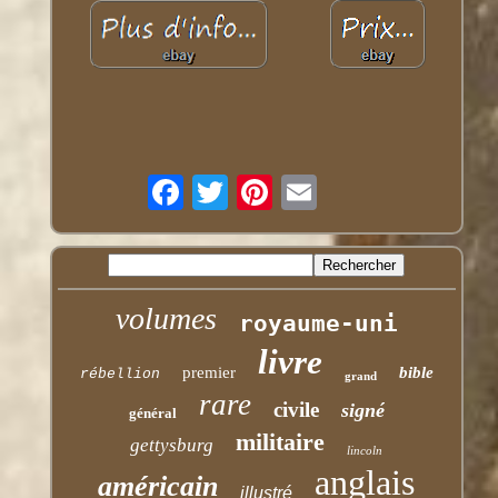
volumes
royaume-uni
livre
premier
bible
rébellion
grand
rare
civile
signé
général
militaire
gettysburg
lincoln
anglais
américain
illustré