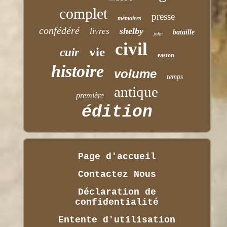
complet
presse
mémoires
confédéré
shelby
livres
bataille
john
civil
vie
cuir
easton
histoire
volume
temps
antique
première
édition
Page d'accueil
Contactez Nous
Déclaration de
confidentialité
Entente d'utilisation