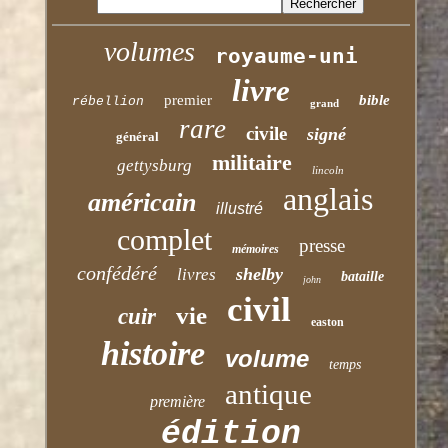
volumes
royaume-uni
livre
premier
bible
rébellion
grand
rare
civile
signé
général
militaire
gettysburg
lincoln
anglais
américain
illustré
complet
presse
mémoires
confédéré
shelby
livres
bataille
john
civil
vie
cuir
easton
histoire
volume
temps
antique
première
édition