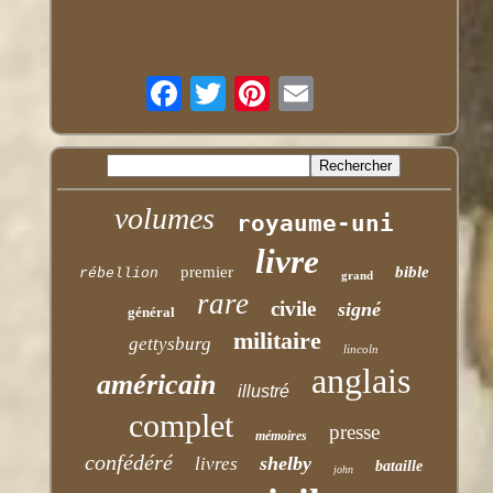
volumes
royaume-uni
livre
premier
bible
rébellion
grand
rare
civile
signé
général
militaire
gettysburg
lincoln
anglais
américain
illustré
complet
presse
mémoires
confédéré
shelby
livres
bataille
john