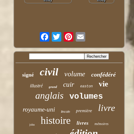
civil
volume
confédéré
signé
vie
cuir
illustré
easton
grand
anglais
volumes
livre
royaume-uni
première
lincoln
histoire
livres
mémoires
john
édition