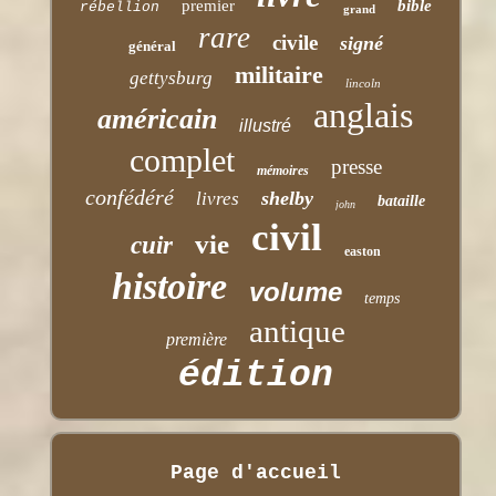
premier
bible
rébellion
grand
rare
civile
signé
général
militaire
gettysburg
lincoln
anglais
américain
illustré
complet
presse
mémoires
confédéré
shelby
livres
bataille
john
civil
vie
cuir
easton
histoire
volume
temps
antique
première
édition
Page d'accueil