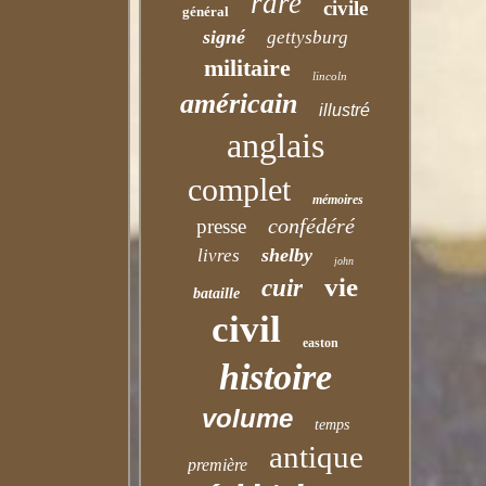
rare
civile
général
signé
gettysburg
militaire
lincoln
américain
illustré
anglais
complet
mémoires
confédéré
presse
shelby
livres
john
vie
cuir
bataille
civil
easton
histoire
volume
temps
antique
première