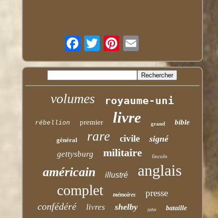
volumes
royaume-uni
livre
premier
bible
rébellion
grand
rare
civile
signé
général
militaire
gettysburg
lincoln
anglais
américain
illustré
complet
presse
mémoires
confédéré
shelby
livres
bataille
john