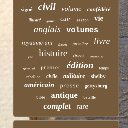
civil
volume
confédéré
signé
vie
cuir
illustré
easton
grand
anglais
volumes
livre
royaume-uni
première
lincoln
histoire
livres
mémoires
john
édition
premier
général
temps
militaire
civile
shelby
rébellion
américain
presse
gettysburg
antique
bible
bataille
complet
rare