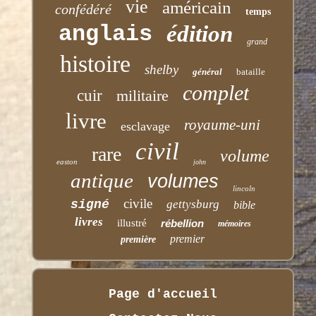
vie
américain
confédéré
temps
anglais
édition
grand
histoire
shelby
général
bataille
complet
cuir
militaire
livre
royaume-uni
esclavage
civil
rare
volume
easton
john
antique
volumes
lincoln
civile
signé
gettysburg
bible
livres
illustré
rébellion
mémoires
premier
première
Page d'accueil