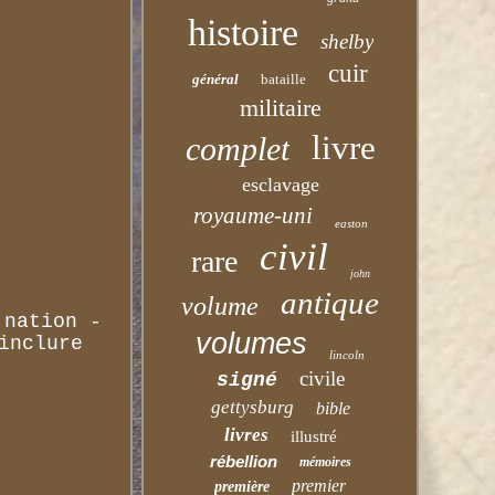
histoire
shelby
cuir
général
bataille
militaire
livre
complet
esclavage
royaume-uni
easton
civil
rare
john
antique
volume
 nation -
volumes
inclure
lincoln
civile
signé
gettysburg
bible
livres
illustré
rébellion
mémoires
premier
première