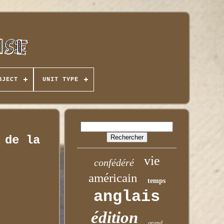
BJECT
UNIT TYPE
 de la
vie
confédéré
américain
temps
anglais
édition
grand