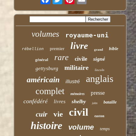
volumes
royaume-uni
livre
premier
bible
rébellion
grand
rare
civile
signé
général
militaire
gettysburg
lincoln
anglais
américain
illustré
complet
presse
mémoires
confédéré
shelby
livres
bataille
john
civil
vie
cuir
easton
histoire
volume
temps