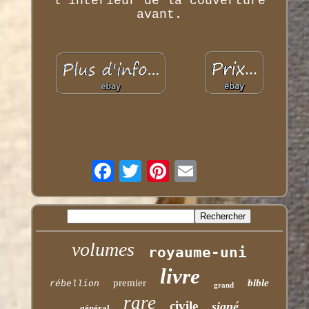
l'intérieur de la couverture
avant.
volumes
royaume-uni
livre
premier
bible
rébellion
grand
rare
civile
signé
général