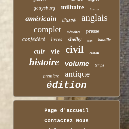
militaire
gettysburg
lincoln
anglais
américain
illustré
complet
presse
mémoires
confédéré
shelby
livres
bataille
john
civil
vie
cuir
easton
histoire
volume
temps
antique
première
édition
Page d'accueil
Contactez Nous