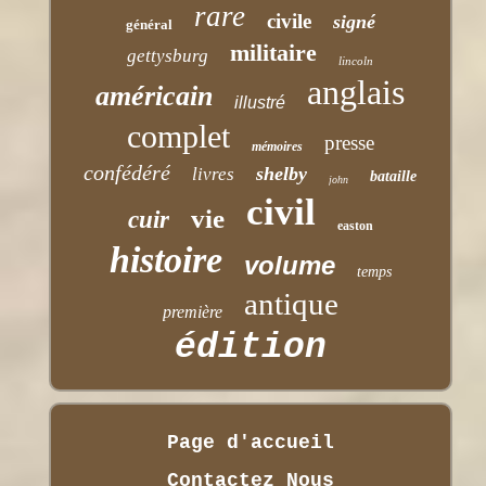
rare
civile
signé
général
militaire
gettysburg
lincoln
anglais
américain
illustré
complet
presse
mémoires
confédéré
shelby
livres
bataille
john
civil
vie
cuir
easton
histoire
volume
temps
antique
première
édition
Page d'accueil
Contactez Nous