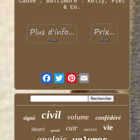
Cause'. Baltimore : Kelly, Piet
& Co.
civil
volume
confédéré
signé
vie
cuir
illustré
easton
grand
anglais