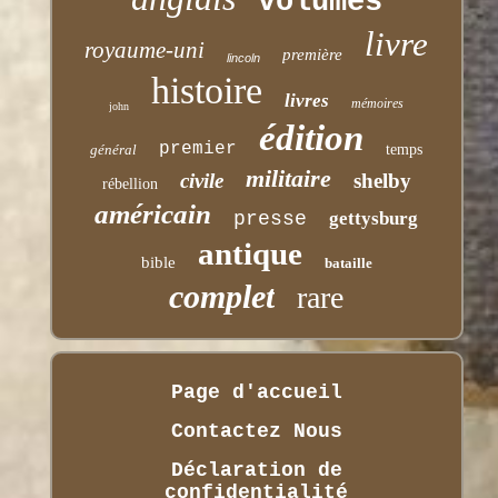
volumes
livre
royaume-uni
première
lincoln
histoire
livres
mémoires
john
édition
premier
général
temps
militaire
civile
shelby
rébellion
américain
presse
gettysburg
antique
bible
bataille
complet
rare
Page d'accueil
Contactez Nous
Déclaration de
confidentialité