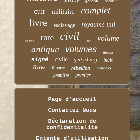
général
bataille
complet
cuir
militaire
livre
royaume-uni
esclavage
civil
rare
volume
easton
john
antique
volumes
lincoln
civile
signé
gettysburg
bible
livres
illustré
rébellion
mémoires
premier
première
Page d'accueil
Contactez Nous
Déclaration de
confidentialité
Entente d'utilisation