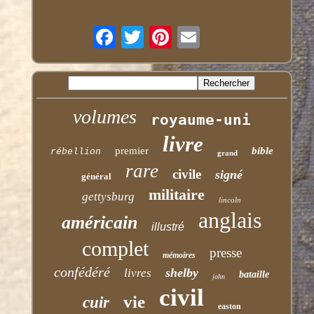
volumes
royaume-uni
livre
premier
bible
rébellion
grand
rare
civile
signé
général
militaire
gettysburg
lincoln
anglais
américain
illustré
complet
presse
mémoires
confédéré
shelby
livres
bataille
john
civil
vie
cuir
easton