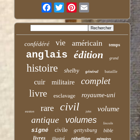
vie
américain
confédéré
temps
anglais
édition
grand
histoire
shelby
général
bataille
complet
cuir
militaire
livre
royaume-uni
esclavage
civil
rare
volume
easton
john
antique
volumes
lincoln
civile
signé
gettysburg
bible
livres
illustré
rébellion
mémoires