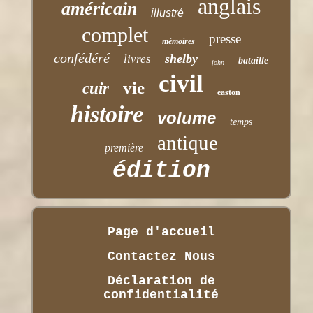
anglais
américain
illustré
complet
presse
mémoires
confédéré
shelby
livres
bataille
john
civil
vie
cuir
easton
histoire
volume
temps
antique
première
édition
Page d'accueil
Contactez Nous
Déclaration de
confidentialité