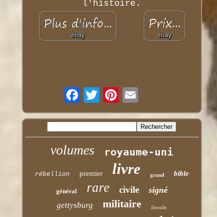
l'histoire.
volumes
royaume-uni
livre
premier
bible
rébellion
grand
rare
civile
signé
général
militaire
gettysburg
lincoln