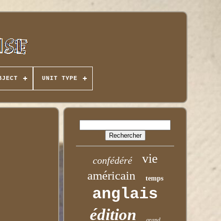
BJECT
UNIT TYPE
vie
confédéré
américain
temps
anglais
édition
grand