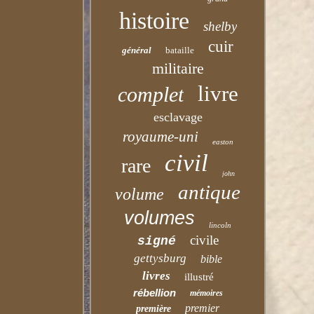
histoire
shelby
cuir
général
bataille
militaire
livre
complet
esclavage
royaume-uni
easton
civil
rare
john
antique
volume
volumes
lincoln
civile
signé
gettysburg
bible
livres
illustré
rébellion
mémoires
premier
première