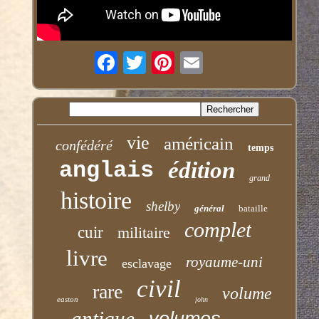
vie
américain
confédéré
temps
anglais
édition
grand
histoire
shelby
général
bataille
complet
cuir
militaire
livre
royaume-uni
esclavage
civil
rare
volume
easton
john
antique
volumes