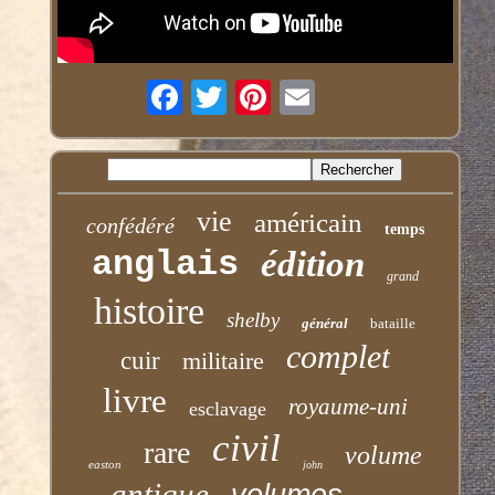
vie
américain
confédéré
temps
anglais
édition
grand
histoire
shelby
général
bataille
complet
cuir
militaire
livre
royaume-uni
esclavage
civil
rare
volume
easton
john
antique
volumes