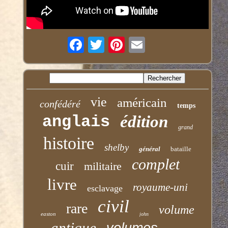
vie
américain
confédéré
temps
anglais
édition
grand
histoire
shelby
général
bataille
complet
cuir
militaire
livre
royaume-uni
esclavage
civil
rare
volume
easton
john
antique
volumes