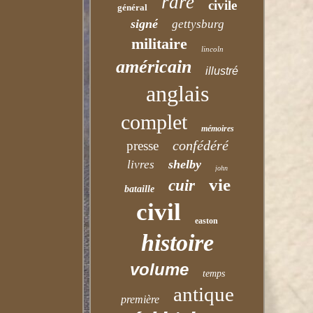
rare
civile
général
signé
gettysburg
militaire
lincoln
américain
illustré
anglais
complet
mémoires
confédéré
presse
shelby
livres
john
vie
cuir
bataille
civil
easton
histoire
volume
temps
antique
première