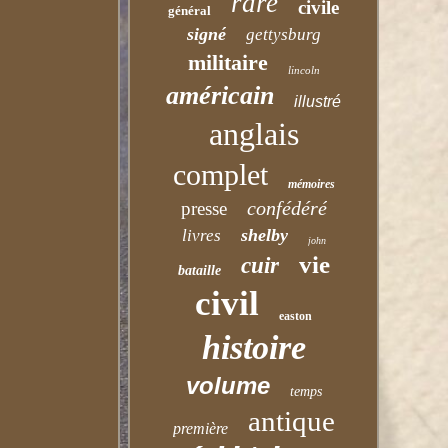
rare
civile
général
signé
gettysburg
militaire
lincoln
américain
illustré
anglais
complet
mémoires
confédéré
presse
shelby
livres
john
vie
cuir
bataille
civil
easton
histoire
volume
temps
antique
première