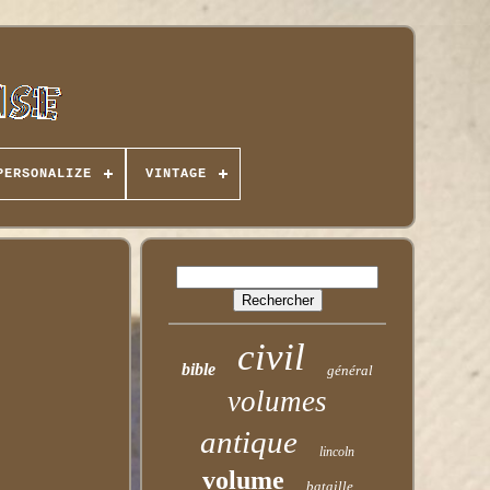
PERSONALIZE
VINTAGE
civil
bible
général
volumes
antique
lincoln
volume
bataille