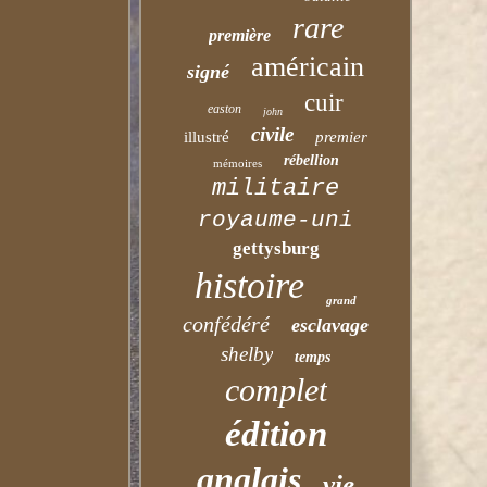
rare
première
américain
signé
cuir
easton
john
civile
illustré
premier
rébellion
mémoires
militaire
royaume-uni
gettysburg
histoire
grand
confédéré
esclavage
shelby
temps
complet
édition
anglais
vie