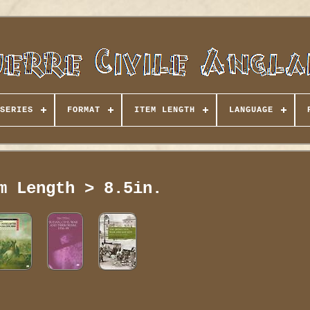
SERIES
FORMAT
ITEM LENGTH
LANGUAGE
m Length > 8.5in.