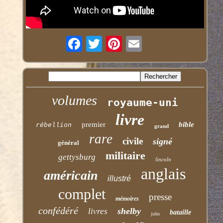
volumes
royaume-uni
livre
premier
bible
rébellion
grand
rare
civile
signé
général
militaire
gettysburg
lincoln
anglais
américain
illustré
complet
presse
mémoires
confédéré
shelby
livres
bataille
john