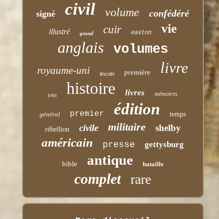
civil
volume
confédéré
signé
vie
cuir
illustré
easton
grand
anglais
volumes
livre
royaume-uni
première
lincoln
histoire
livres
mémoires
john
édition
premier
général
temps
militaire
civile
shelby
rébellion
américain
presse
gettysburg
antique
bible
bataille
complet
rare