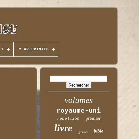
CT
YEAR PRINTED
volumes
royaume-uni
premier
rébellion
livre
bible
grand