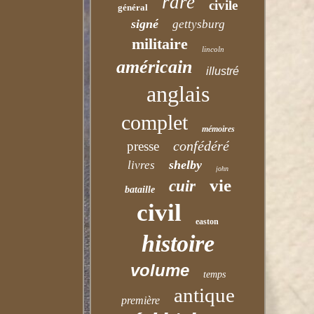
rare
civile
général
signé
gettysburg
militaire
lincoln
américain
illustré
anglais
complet
mémoires
confédéré
presse
shelby
livres
john
vie
cuir
bataille
civil
easton
histoire
volume
temps
antique
première