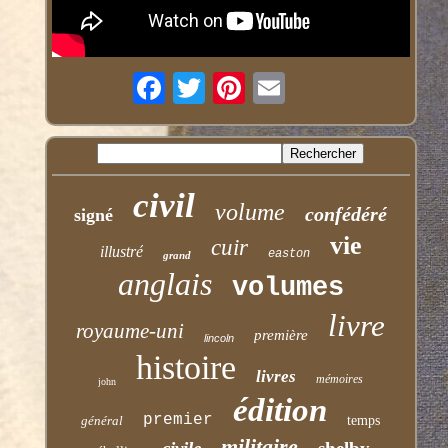
civil
volume
confédéré
signé
vie
cuir
illustré
easton
grand
anglais
volumes
livre
royaume-uni
première
lincoln
histoire
livres
mémoires
john
édition
premier
général
temps
militaire