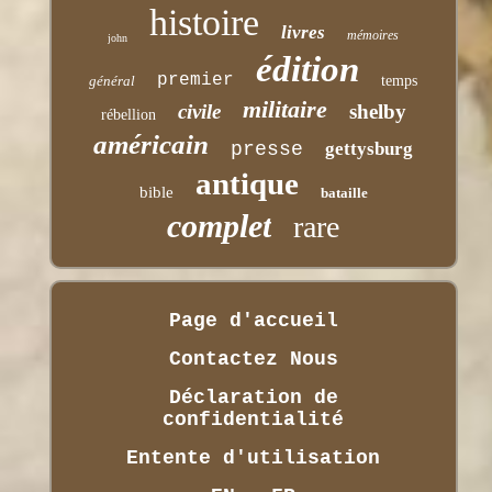
histoire
livres
mémoires
john
édition
premier
général
temps
militaire
civile
shelby
rébellion
américain
presse
gettysburg
antique
bible
bataille
complet
rare
Page d'accueil
Contactez Nous
Déclaration de
confidentialité
Entente d'utilisation