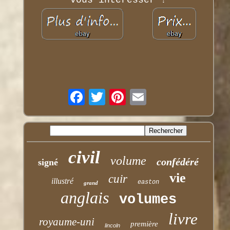
vous intéresser !
civil
volume
confédéré
signé
vie
cuir
illustré
easton
grand
anglais
volumes
livre
royaume-uni
première
lincoln