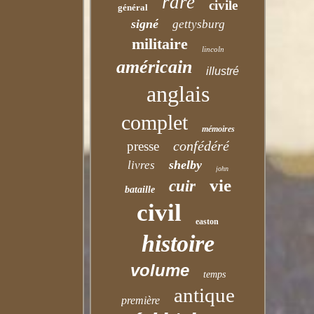
rare
civile
général
signé
gettysburg
militaire
lincoln
américain
illustré
anglais
complet
mémoires
confédéré
presse
shelby
livres
john
vie
cuir
bataille
civil
easton
histoire
volume
temps
antique
première