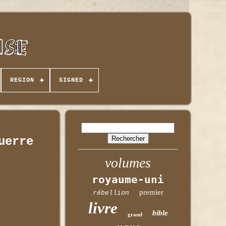
REGION
SIGNED
uerre
volumes
royaume-uni
premier
rébellion
livre
bible
grand