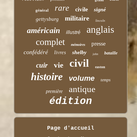
grand
rare
civile
signé
général
militaire
gettysburg
lincoln
anglais
américain
illustré
complet
presse
mémoires
confédéré
shelby
livres
bataille
john
civil
vie
cuir
easton
histoire
volume
temps
antique
première
édition
Page d'accueil