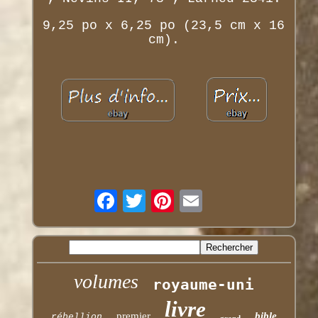
9,25 po x 6,25 po (23,5 cm x 16
cm).
volumes
royaume-uni
livre
premier
bible
rébellion