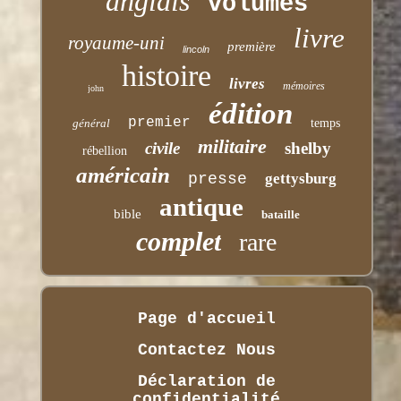
anglais
volumes
livre
royaume-uni
première
lincoln
histoire
livres
mémoires
john
édition
premier
général
temps
militaire
civile
shelby
rébellion
américain
presse
gettysburg
antique
bible
bataille
complet
rare
Page d'accueil
Contactez Nous
Déclaration de
confidentialité