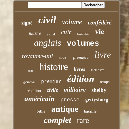
civil
volume
confédéré
signé
vie
cuir
illustré
easton
grand
anglais
volumes
livre
royaume-uni
première
lincoln
histoire
livres
mémoires
john
édition
premier
général
temps
militaire
civile
shelby
rébellion
américain
presse
gettysburg
antique
bible
bataille
complet
rare