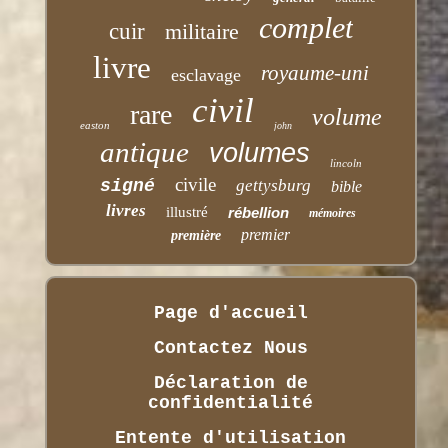
complet
cuir
militaire
livre
royaume-uni
esclavage
civil
rare
volume
easton
john
antique
volumes
lincoln
civile
signé
gettysburg
bible
livres
illustré
rébellion
mémoires
premier
première
Page d'accueil
Contactez Nous
Déclaration de
confidentialité
Entente d'utilisation