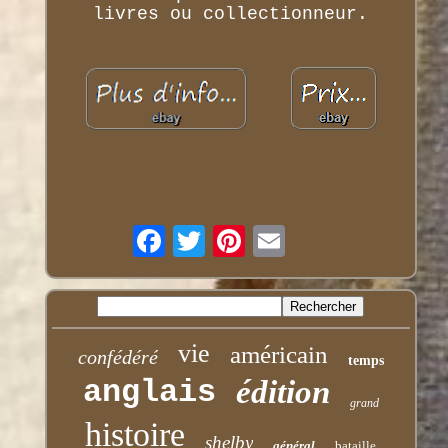
livres ou collectionneur.
vie
américain
confédéré
temps
anglais
édition
grand
histoire
shelby
général
bataille