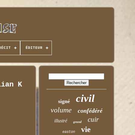
RÉCIT
ÉDITEUR
lian K
civil
signé
volume
confédéré
cuir
illustré
grand
vie
easton