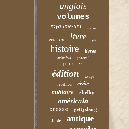
anglais
volumes
royaume-uni
lincoln
livre
première
john
histoire
livres
général
mémoires
premier
édition
temps
civile
rébellion
militaire
shelby
américain
presse
gettysburg
antique
bible