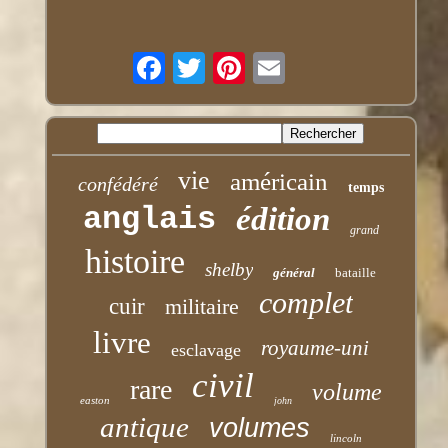
vie
américain
confédéré
temps
anglais
édition
grand
histoire
shelby
général
bataille
complet
cuir
militaire
livre
royaume-uni
esclavage
civil
rare
volume
easton
john
antique
volumes
lincoln