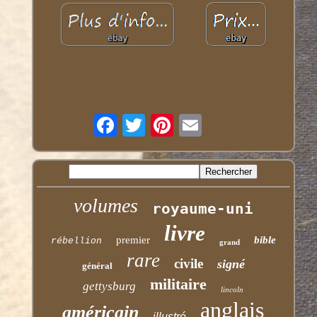
volumes
royaume-uni
livre
premier
bible
rébellion
grand
rare
civile
signé
général
militaire
gettysburg
lincoln
anglais
américain
illustré