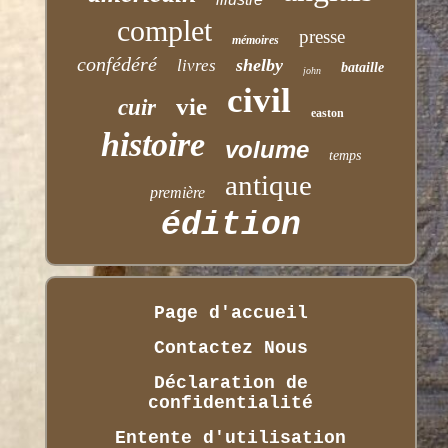
complet
presse
mémoires
confédéré
shelby
livres
bataille
john
civil
vie
cuir
easton
histoire
volume
temps
antique
première
édition
Page d'accueil
Contactez Nous
Déclaration de
confidentialité
Entente d'utilisation