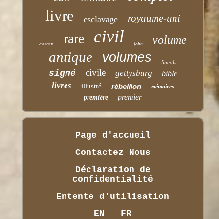
livre
royaume-uni
esclavage
civil
rare
volume
easton
john
antique
volumes
lincoln
civile
signé
gettysburg
bible
livres
illustré
rébellion
mémoires
premier
première
Page d'accueil
Contactez Nous
Déclaration de
confidentialité
Entente d'utilisation
EN
FR