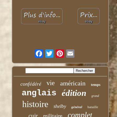
vie
américain
confédéré
temps
anglais
édition
grand
histoire
shelby
général
bataille
complet
cuir
militaire