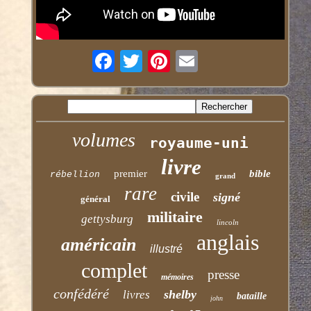
volumes
royaume-uni
livre
premier
bible
rébellion
grand
rare
civile
signé
général
militaire
gettysburg
lincoln
anglais
américain
illustré
complet
presse
mémoires
confédéré
shelby
livres
bataille
john