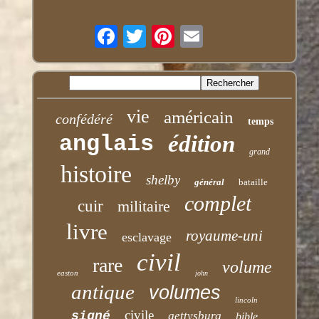
vie
américain
confédéré
temps
anglais
édition
grand
histoire
shelby
général
bataille
complet
cuir
militaire
livre
royaume-uni
esclavage
civil
rare
volume
easton
john
antique
volumes
lincoln
civile
signé
gettysburg
bible