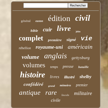
civil
édition
général
easton
livre
cuir
bible
john
complet
vie
signé
première
américain
royaume-uni
rébellion
anglais
volume
gettysburg
volumes
presse
temps
bataille
histoire
shelby
livres
illustré
confédéré
premier
mémoires
grand
antique
rare
militaire
lincoln
civile