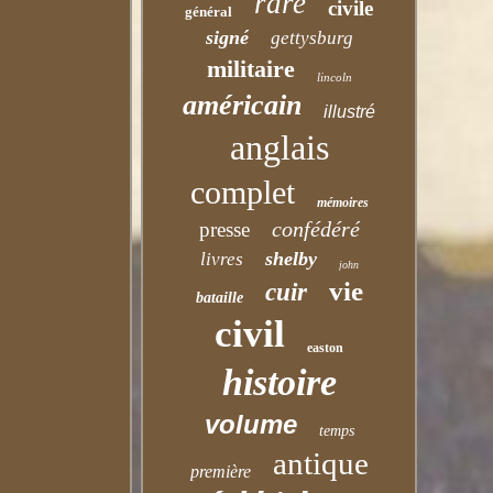
rare
civile
général
signé
gettysburg
militaire
lincoln
américain
illustré
anglais
complet
mémoires
confédéré
presse
shelby
livres
john
vie
cuir
bataille
civil
easton
histoire
volume
temps
antique
première