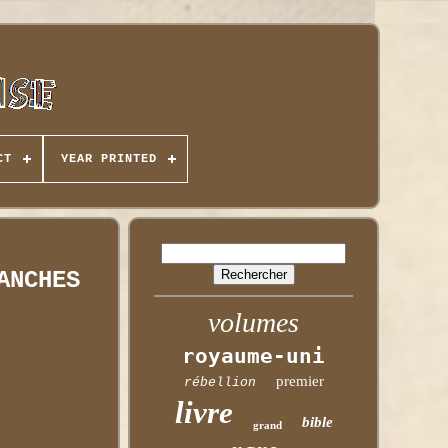
CT
YEAR PRINTED
ANCHES
volumes
royaume-uni
premier
rébellion
livre
bible
grand