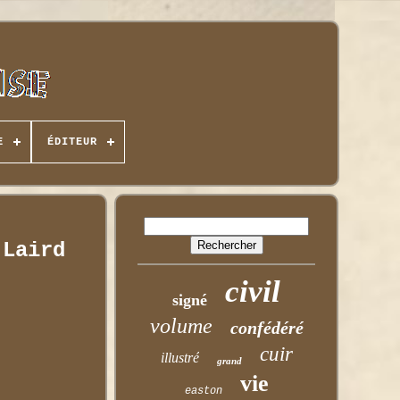
E
ÉDITEUR
 Laird
civil
signé
volume
confédéré
cuir
illustré
grand
vie
easton