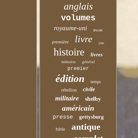
anglais
volumes
royaume-uni
lincoln
livre
première
john
histoire
livres
général
mémoires
premier
édition
temps
civile
rébellion
militaire
shelby
américain
presse
gettysburg
antique
bible