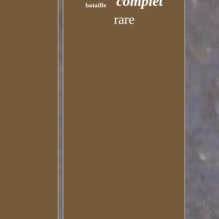
complet
bataille
rare