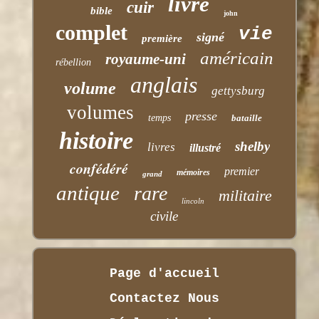
livre
cuir
bible
john
complet
vie
signé
première
américain
royaume-uni
rébellion
anglais
volume
gettysburg
volumes
presse
temps
bataille
histoire
shelby
livres
illustré
confédéré
premier
mémoires
grand
antique
rare
militaire
lincoln
civile
Page d'accueil
Contactez Nous