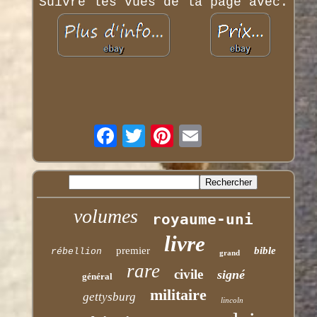
Suivre les vues de la page avec.
volumes
royaume-uni
livre
premier
bible
rébellion
grand
rare
civile
signé
général
militaire
gettysburg
lincoln