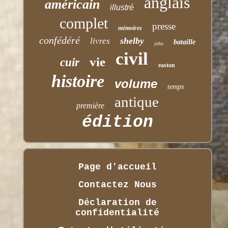
anglais
américain
illustré
complet
presse
mémoires
confédéré
shelby
livres
bataille
john
civil
vie
cuir
easton
histoire
volume
temps
antique
première
édition
Page d'accueil
Contactez Nous
Déclaration de
confidentialité