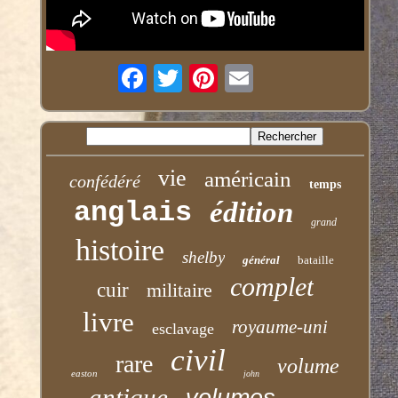
vie
américain
confédéré
temps
anglais
édition
grand
histoire
shelby
général
bataille
complet
cuir
militaire
livre
royaume-uni
esclavage
civil
rare
volume
easton
john
antique
volumes