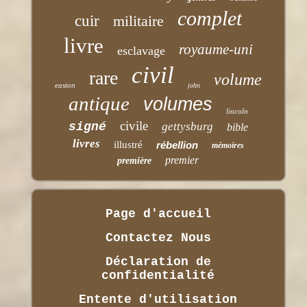
complet
cuir
militaire
livre
royaume-uni
esclavage
civil
rare
volume
easton
john
antique
volumes
lincoln
civile
signé
gettysburg
bible
livres
illustré
rébellion
mémoires
premier
première
Page d'accueil
Contactez Nous
Déclaration de
confidentialité
Entente d'utilisation