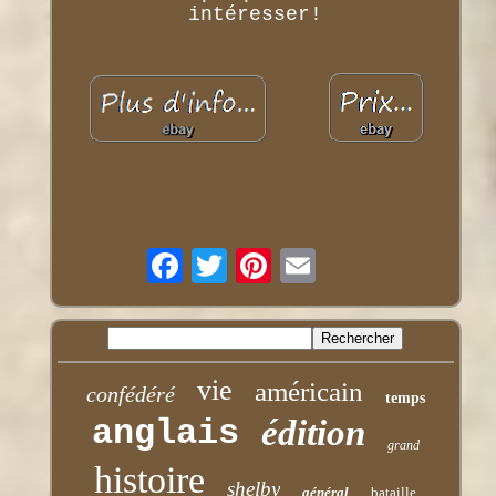
intéresser!
vie
américain
confédéré
temps
anglais
édition
grand
histoire
shelby
général
bataille